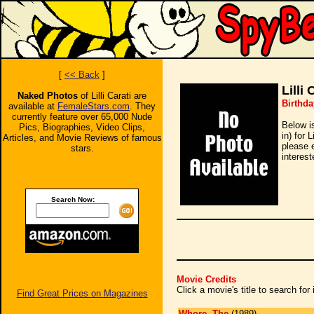
[
<< Back
]
Lilli 
Naked Photos
of Lilli Carati are
Birthda
available at
FemaleStars.com
. They
currently feature over 65,000 Nude
Below i
Pics, Biographies, Video Clips,
in) for 
Articles, and Movie Reviews of famous
please 
stars.
interest
Search Now:
Movie Credits
Click a movie's title to search fo
Find Great Prices on Magazines
Whore, The
(1989)