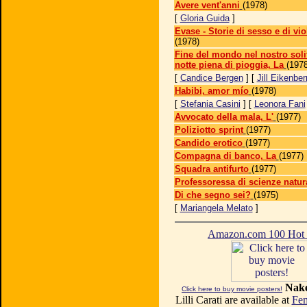
Avere vent'anni
(1978)
[
Gloria Guida
]
Evase - Storie di sesso e di vi
(1978)
Fine del mondo nel nostro solit
notte piena di pioggia, La
(1978
[
Candice Bergen
] [
Jill Eikenber
Habibi, amor mío
(1978)
[
Stefania Casini
] [
Leonora Fani
Avvocato della mala, L'
(1977)
Poliziotto sprint
(1977)
Candido erotico
(1977)
Compagna di banco, La
(1977)
Squadra antifurto
(1977)
Professoressa di scienze natura
Di che segno sei?
(1975)
[
Mariangela Melato
]
Amazon.com 100 Ho
Nake
Click here to buy movie posters!
Lilli Carati are available at
Fem