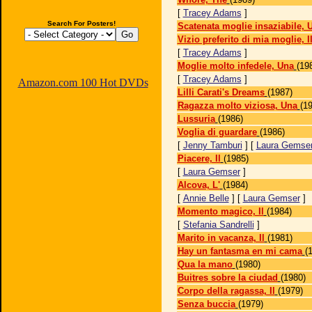
[
Tracey Adams
]
Search For Posters!
Scatenata moglie insaziabile, 
Vizio preferito di mia moglie, I
[
Tracey Adams
]
Moglie molto infedele, Una
(19
[
Tracey Adams
]
Amazon.com 100 Hot DVDs
Lilli Carati's Dreams
(1987)
Ragazza molto viziosa, Una
(1
Lussuria
(1986)
Voglia di guardare
(1986)
[
Jenny Tamburi
] [
Laura Gemse
Piacere, Il
(1985)
[
Laura Gemser
]
Alcova, L'
(1984)
[
Annie Belle
] [
Laura Gemser
]
Momento magico, Il
(1984)
[
Stefania Sandrelli
]
Marito in vacanza, Il
(1981)
Hay un fantasma en mi cama
(
Qua la mano
(1980)
Buitres sobre la ciudad
(1980)
Corpo della ragassa, Il
(1979)
Senza buccia
(1979)