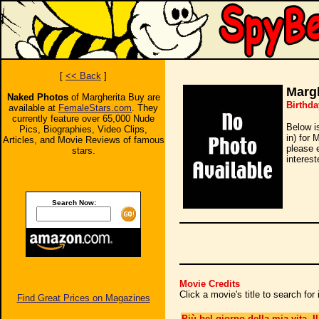
[
<< Back
]
Marg
Naked Photos
of Margherita Buy are
Birthda
available at
FemaleStars.com
. They
currently feature over 65,000 Nude
Below i
Pics, Biographies, Video Clips,
in) for 
Articles, and Movie Reviews of famous
please 
stars.
interest
Search Now:
Movie Credits
Click a movie's title to search fo
Find Great Prices on Magazines
Più bel giorno della mia vita, Il