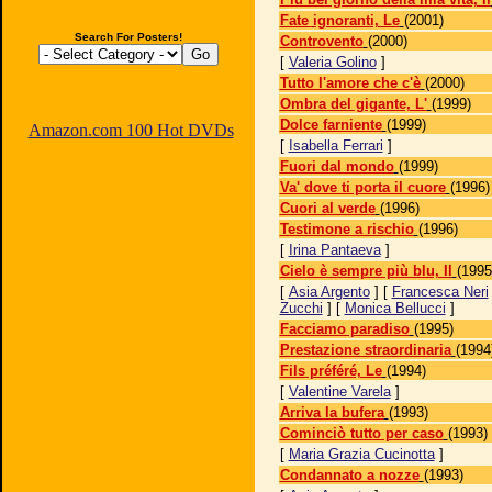
Fate ignoranti, Le
(2001)
Search For Posters!
Controvento
(2000)
[
Valeria Golino
]
Tutto l'amore che c'è
(2000)
Ombra del gigante, L'
(1999)
Dolce farniente
(1999)
Amazon.com 100 Hot DVDs
[
Isabella Ferrari
]
Fuori dal mondo
(1999)
Va' dove ti porta il cuore
(1996)
Cuori al verde
(1996)
Testimone a rischio
(1996)
[
Irina Pantaeva
]
Cielo è sempre più blu, Il
(1995
[
Asia Argento
] [
Francesca Neri
Zucchi
] [
Monica Bellucci
]
Facciamo paradiso
(1995)
Prestazione straordinaria
(1994
Fils préféré, Le
(1994)
[
Valentine Varela
]
Arriva la bufera
(1993)
Cominciò tutto per caso
(1993)
[
Maria Grazia Cucinotta
]
Condannato a nozze
(1993)