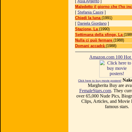
[
Asia Argento
]
Maledetto il giorno che t'ho in
[
Stefania Casini
]
Chiedi la luna
(1991)
[
Daniela Giordano
]
Stazione, La
(1990)
Settimana della sfinge, La
(198
Nulla ci può fermare
(1988)
Domani accadrà
(1988)
Amazon.com 100 Ho
Nake
Click here to buy movie posters!
Margherita Buy are avai
FemaleStars.com
. They curr
over 65,000 Nude Pics, Biogr
Clips, Articles, and Movie
famous stars.