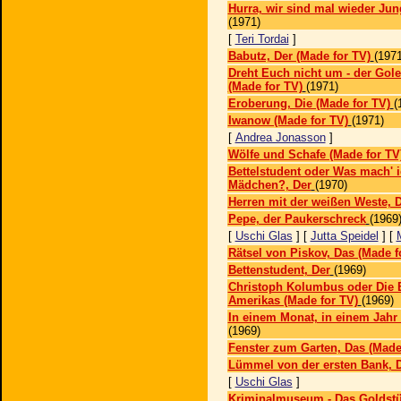
Hurra, wir sind mal wieder Jun
(1971)
[
Teri Tordai
]
Babutz, Der (Made for TV)
(1971
Dreht Euch nicht um - der Gol
(Made for TV)
(1971)
Eroberung, Die (Made for TV)
(
Iwanow (Made for TV)
(1971)
[
Andrea Jonasson
]
Wölfe und Schafe (Made for TV
Bettelstudent oder Was mach' i
Mädchen?, Der
(1970)
Herren mit der weißen Weste, D
Pepe, der Paukerschreck
(1969
[
Uschi Glas
] [
Jutta Speidel
] [
Rätsel von Piskov, Das (Made f
Bettenstudent, Der
(1969)
Christoph Kolumbus oder Die
Amerikas (Made for TV)
(1969)
In einem Monat, in einem Jahr 
(1969)
Fenster zum Garten, Das (Made
Lümmel von der ersten Bank, 
[
Uschi Glas
]
Kriminalmuseum - Das Goldstü