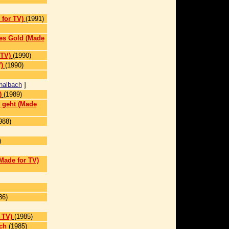
]
 for TV)
(1991)
es Gold (Made
 TV)
(1990)
)
(1990)
halbach
]
)
(1989)
 geht (Made
988)
)
(Made for TV)
86)
 TV)
(1985)
ch
(1985)