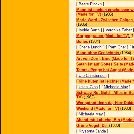
[
Beate Finckh
]
Mann ist soeben erschossen w
(Made for TV)
(1985)
Marie Ward - Zwischen Galgen 
(1985)
[
Isolde Barth
] [
Veronika Faber
Morgengrauen (Made for TV)
(1
Bones
(1984)
[
Cherie Lunghi
] [
Pam Grier
] [
I
Mann ohne Gedächtnis
(1984)
Art von Zorn, Eine (Made for T
Satan ist auf Gottes Seite (Mad
Tatort - Peggy hat Angst (Made 
[
Ute Christensen
]
Flöhe hüten ist leichter (Made 
[
Uschi Glas
] [
Michaela May
]
Schwarz-Rot-Gold - Alles in But
TV)
(1982)
Wer spinnt denn da, Herr Dokt
Weekend (Made for TV)
(1980)
[
Michaela May
]
Abend mit Labiche, Ein (Made 
Grüne Vogel, Der
(1980)
[
Krystyna Janda
]