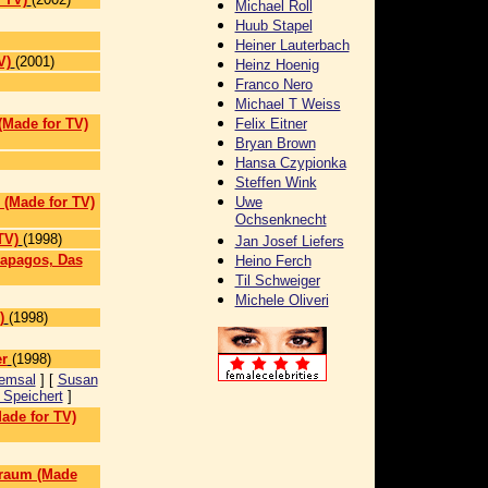
Michael Roll
Huub Stapel
Heiner Lauterbach
V)
(2001)
Heinz Hoenig
Franco Nero
Michael T Weiss
(Made for TV)
Felix Eitner
Bryan Brown
Hansa Czypionka
Steffen Wink
 (Made for TV)
Uwe
Ochsenknecht
TV)
(1998)
Jan Josef Liefers
lapagos, Das
Heino Ferch
Til Schweiger
]
Michele Oliveri
)
(1998)
er
(1998)
emsal
] [
Susan
 Speichert
]
ade for TV)
traum (Made