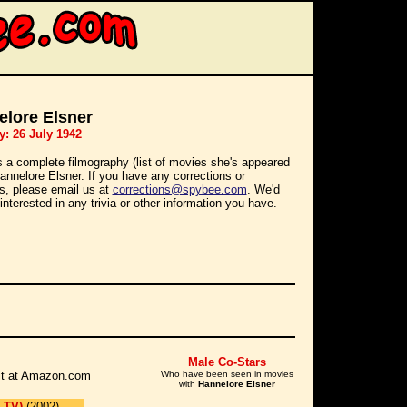
lore Elsner
y: 26 July 1942
s a complete filmography (list of movies she's appeared
Hannelore Elsner. If you have any corrections or
ns, please email us at
corrections@spybee.com
. We'd
interested in any trivia or other information you have.
Male Co-Stars
r it at Amazon.com
Who have been seen in movies
with
Hannelore Elsner
 TV)
(2002)