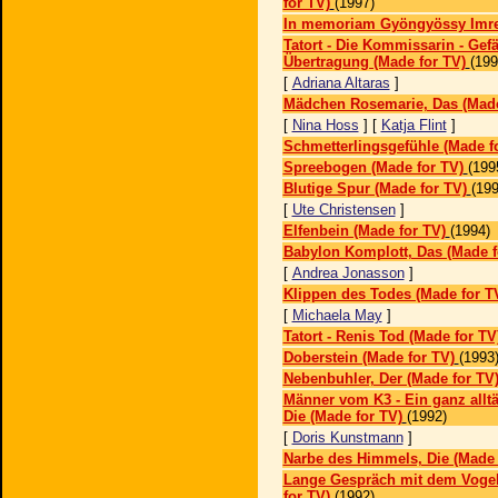
for TV)
(1997)
In memoriam Gyöngyössy Imr
Tatort - Die Kommissarin - Gefä
Übertragung (Made for TV)
(199
[
Adriana Altaras
]
Mädchen Rosemarie, Das (Made
[
Nina Hoss
] [
Katja Flint
]
Schmetterlingsgefühle (Made f
Spreebogen (Made for TV)
(199
Blutige Spur (Made for TV)
(199
[
Ute Christensen
]
Elfenbein (Made for TV)
(1994)
Babylon Komplott, Das (Made f
[
Andrea Jonasson
]
Klippen des Todes (Made for T
[
Michaela May
]
Tatort - Renis Tod (Made for TV
Doberstein (Made for TV)
(1993
Nebenbuhler, Der (Made for TV
Männer vom K3 - Ein ganz alltäg
Die (Made for TV)
(1992)
[
Doris Kunstmann
]
Narbe des Himmels, Die (Made 
Lange Gespräch mit dem Vogel
for TV)
(1992)