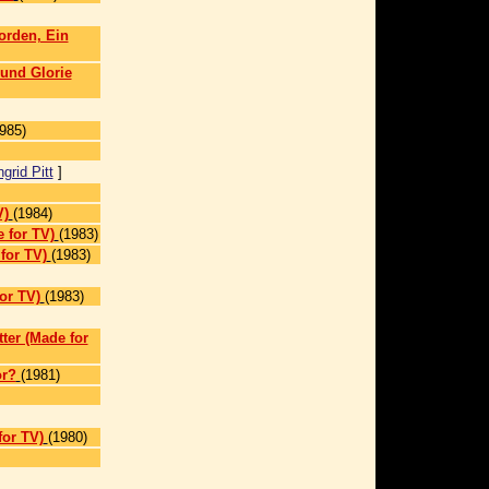
orden, Ein
und Glorie
]
985)
ngrid Pitt
]
V)
(1984)
e for TV)
(1983)
for TV)
(1983)
for TV)
(1983)
ter (Made for
or?
(1981)
for TV)
(1980)