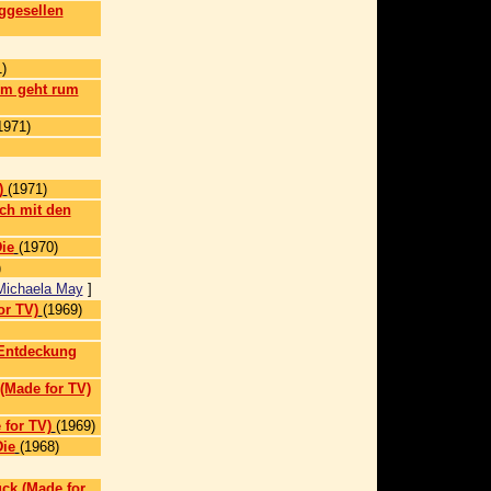
ggesellen
)
em geht rum
1971)
)
(1971)
ch mit den
ie
(1970)
)
Michaela May
]
or TV)
(1969)
 Entdeckung
(Made for TV)
 for TV)
(1969)
Die
(1968)
ck (Made for