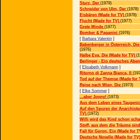
Sturz, Der
(1979)
Schneider von Ulm, Der
(1978)
Eisbären (Made for TV)
(1978)
Flucht (Made for TV)
(1977)
Grete Minde
(1977)
Bomber & Paganini
(1976)
[
Barbara Valentin
]
Babenberger in Österreich, Die
(1976)
Halbe Eva, Die (Made for TV)
(1
Berlinger - Ein deutsches Aben
[
Elisabeth Volkmann
]
Ritorno di Zanna Bianca, Il
(19
Tod auf der Themse (Made for 
Reise nach Wien, Die
(1973)
[
Elke Sommer
]
...aber Jonny!
(1973)
Aus dem Leben eines Taugenic
Auf den Spuren der Anarchiste
TV)
(1972)
Willi wird das Kind schon sch
Stoff, aus dem die Träume sind
Fall für Goron, Ein (Made for T
Deutsche Novelle (Made for TV