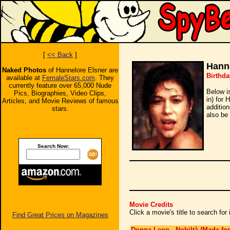
[
<< Back
]
Hanne
Naked Photos
of Hannelore Elsner are
Birthda
available at
FemaleStars.com
. They
currently feature over 65,000 Nude
Below i
Pics, Biographies, Video Clips,
in) for 
Articles, and Movie Reviews of famous
additio
stars.
also be 
Search Now:
Movie Credits
Click a movie's title to search fo
Find Great Prices on Magazines
Donna Leon - Nobiltà (Made for