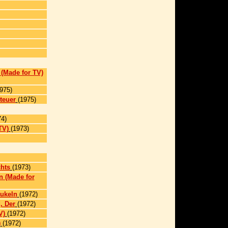
 (Made for TV)
975)
teuer
(1975)
74)
TV)
(1973)
hts
(1973)
n (Made for
aukeln
(1972)
, Der
(1972)
V)
(1972)
)
(1972)