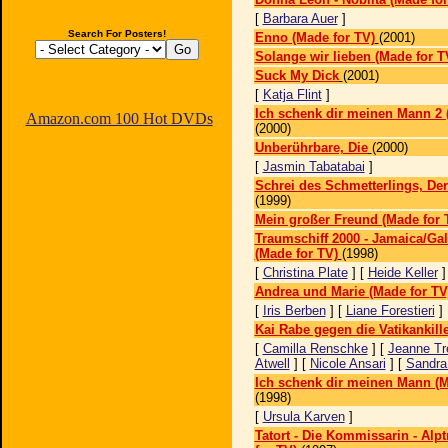
[
Barbara Auer
]
Search For Posters!
Enno (Made for TV)
(2001)
Solange wir lieben (Made for T
Suck My Dick
(2001)
[
Katja Flint
]
Ich schenk dir meinen Mann 2 
Amazon.com 100 Hot DVDs
(2000)
Unberührbare, Die
(2000)
[
Jasmin Tabatabai
]
Schrei des Schmetterlings, Der
(1999)
Mein großer Freund (Made for 
Traumschiff 2000 - Jamaica/Ga
(Made for TV)
(1998)
[
Christina Plate
] [
Heide Keller
Andrea und Marie (Made for TV
[
Iris Berben
] [
Liane Forestieri
]
Kai Rabe gegen die Vatikankill
[
Camilla Renschke
] [
Jeanne Tr
Atwell
] [
Nicole Ansari
] [
Sandra
Ich schenk dir meinen Mann (M
(1998)
[
Ursula Karven
]
Tatort - Die Kommissarin - Alp