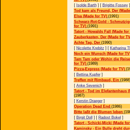
[
Isolde Barth
] [
Brigitte Fossey
Tod kam als Freund, Der (Made
Elsa (Made for TV)
(1991)
Schwarz-Rot-Gold - Schmutzig
for TV)
(1991)
Tatort - Howalds Fall (Made for
Zauberkasten, Der (Made for TV
Achte Tag, Der
(1990)
[
Nicolette Krebitz
] [
Katharina T
Noch ein Wunsch (Made for TV
Tam Tam oder Wohin die Reise
for TV)
(1989)
Pizza-Express (Made for TV)
(1
[
Bettina Kupfer
]
Treffen mit Rimbaud, Ein
(1988
[
Anke Sevenich
]
Tatort - Tod im Elefantenhaus 
(1987)
[
Kerstin Draeger
]
Operation Dead End
(1986)
Bitte laßt die Blumen leben
(19
[
Birgit Doll
] [
Radost Bokel
]
Tatort - Schicki-Micki (Made for
Kaminsky - Ein Bulle dreht dur