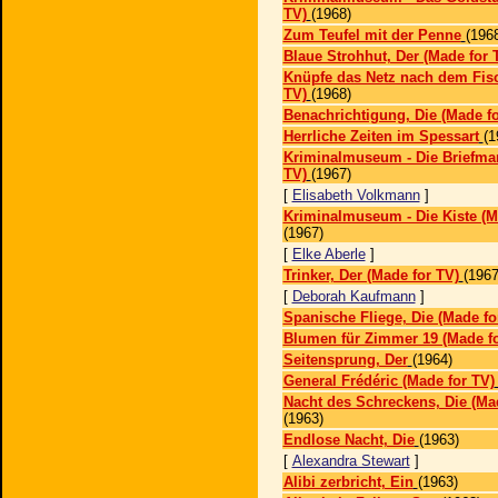
TV)
(1968)
Zum Teufel mit der Penne
(196
Blaue Strohhut, Der (Made for 
Knüpfe das Netz nach dem Fisc
TV)
(1968)
Benachrichtigung, Die (Made fo
Herrliche Zeiten im Spessart
(1
Kriminalmuseum - Die Briefmar
TV)
(1967)
[
Elisabeth Volkmann
]
Kriminalmuseum - Die Kiste (M
(1967)
[
Elke Aberle
]
Trinker, Der (Made for TV)
(1967
[
Deborah Kaufmann
]
Spanische Fliege, Die (Made fo
Blumen für Zimmer 19 (Made fo
Seitensprung, Der
(1964)
General Frédéric (Made for TV)
Nacht des Schreckens, Die (Ma
(1963)
Endlose Nacht, Die
(1963)
[
Alexandra Stewart
]
Alibi zerbricht, Ein
(1963)